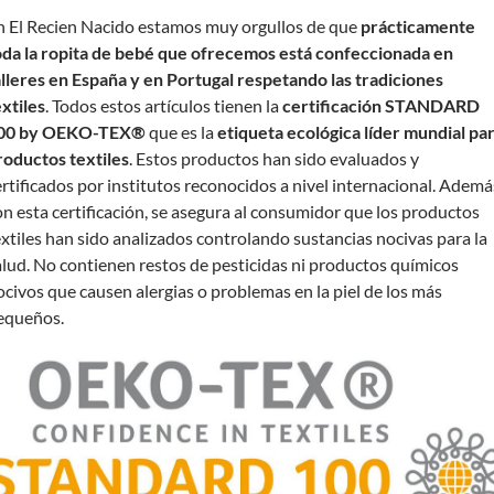
n El Recien Nacido estamos muy orgullos de que
prácticamente
oda la ropita de bebé que ofrecemos está confeccionada en
alleres en España y en Portugal respetando las tradiciones
extiles
. Todos estos artículos tienen la
certificación STANDARD
00 by OEKO-TEX®
que es la
etiqueta ecológica líder mundial pa
roductos textiles
. Estos productos han sido evaluados y
ertificados por institutos reconocidos a nivel internacional. Ademá
on esta certificación, se asegura al consumidor que los productos
extiles han sido analizados controlando sustancias nocivas para la
alud. No contienen restos de pesticidas ni productos químicos
ocivos que causen alergias o problemas en la piel de los más
equeños.