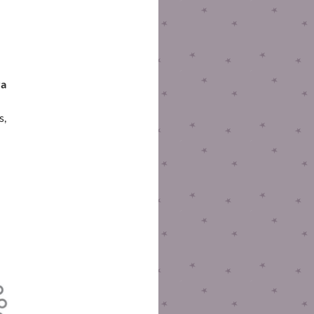
ra
s,