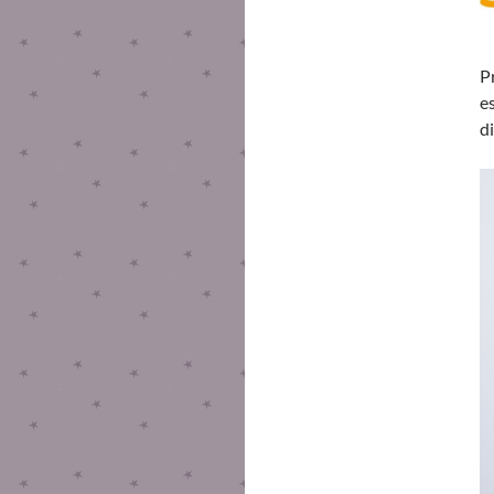
P
e
di