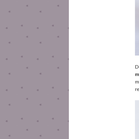
D
m
m
r