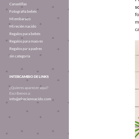
Canastillas
s
Fotografía bebés
f
Mi embarazo
m
Mi recién nacido
c
Regalos para bebés
Regalos para madres
Regalos para padres
Sin categoría
INTERCAMBIO DE LINKS
¿Quieres aparecer aquí?
Escríbenos a:
info@elreciennacido.com