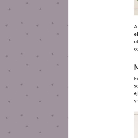
A
e
o
c
M
E
s
e
y