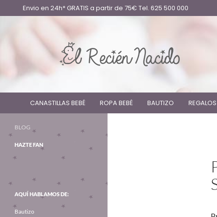
Envio en 24h* GRATIS a partir de 75€ Tel. 625 500 000
CANASTILLAS BEBÉ
ROPA BEBÉ
BAUTIZO
REGALOS
BLOG
HAZTE FAN
AQUÍ HABLAMOS DE:
Bautizo
P