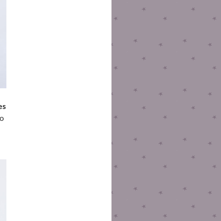
es
to