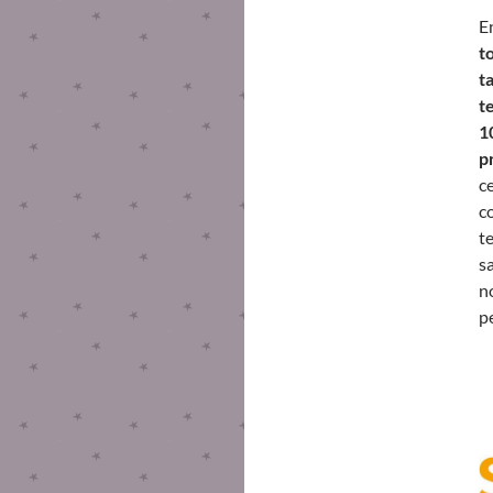
E
t
t
t
1
p
c
c
t
s
n
p